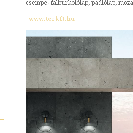
csempe- falburkolólap, padlólap, mozai
www.terkft.hu