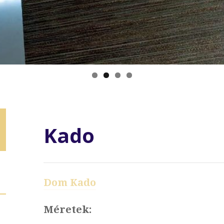
Kado
Dom Kado
Méretek: