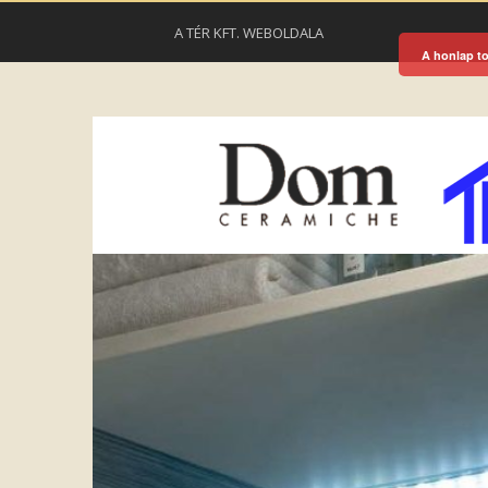
A TÉR KFT. WEBOLDALA
A honlap to