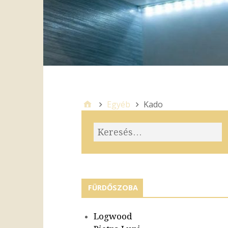
Egyéb
Kado
FÜRDŐSZOBA
Logwood