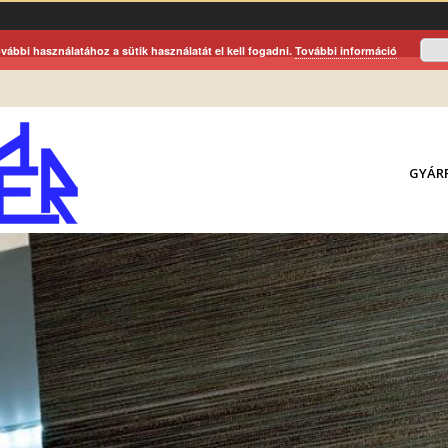
vábbi használatához a sütik használatát el kell fogadni.
További információ
GYÁR