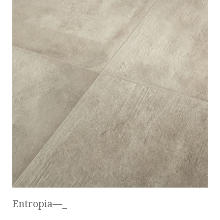
Entropia—_