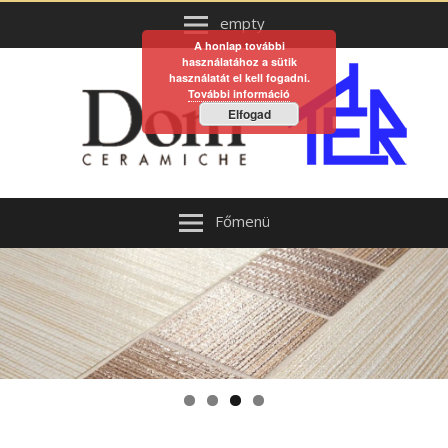
empty
A honlap további
használatához a sütik
használatát el kell fogadni.
További információ
Elfogad
Főmenü