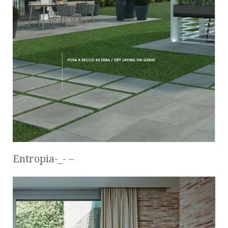
Entropia-_- –