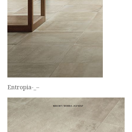
Entropia-_–