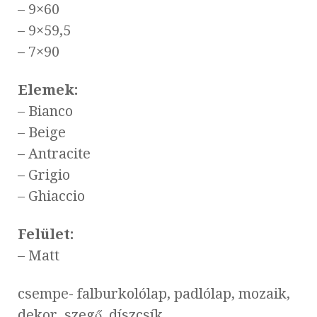
– 9×60
– 9×59,5
– 7×90
Elemek:
– Bianco
– Beige
– Antracite
– Grigio
– Ghiaccio
Felület:
– Matt
csempe- falburkolólap, padlólap, mozaik,
dekor, szegő, díszcsík