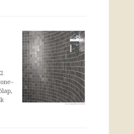
,2
rone–
ólap,
ík