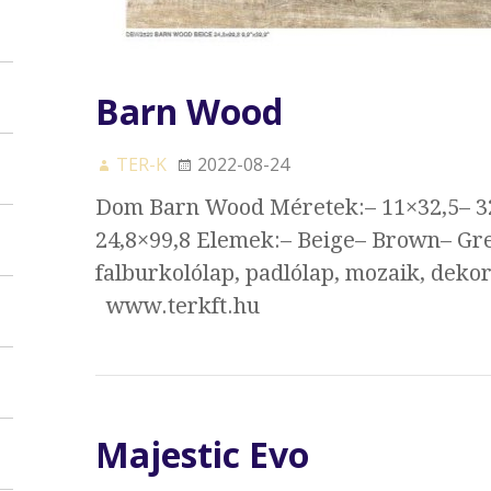
Barn Wood
TER-K
2022-08-24
Dom Barn Wood Méretek:– 11×32,5– 32,
24,8×99,8 Elemek:– Beige– Brown– Gre
falburkolólap, padlólap, mozaik, dekor
www.terkft.hu
Majestic Evo