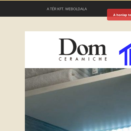
A TÉR KFT. WEBOLDALA
A honlap to