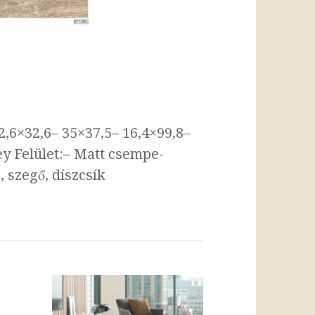
6×32,6– 35×37,5– 16,4×99,8–
y Felület:– Matt csempe-
, szegő, díszcsík