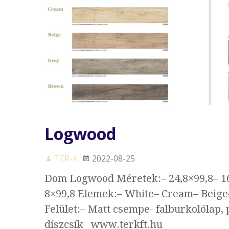
Logwood
TER-K
2022-08-25
Dom Logwood Méretek:– 24,8×99,8– 16
8×99,8 Elemek:– White– Cream– Beige
Felület:– Matt csempe- falburkolólap, 
díszcsík www.terkft.hu