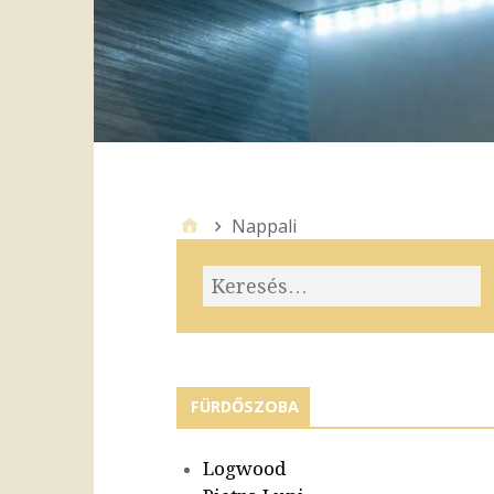
Nappali
FÜRDŐSZOBA
Logwood