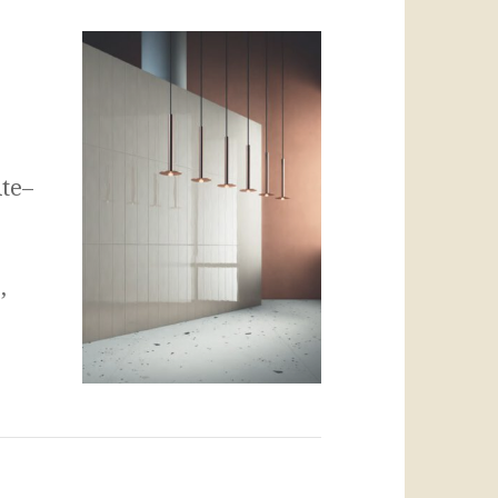
te–
,