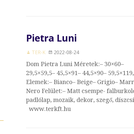
Pietra Luni
TER-K
2022-08-24
Dom Pietra Luni Méretek:– 30×60–
29,5×59,5– 45,5×91– 44,5×90– 59,5×119
Elemek:– Bianco– Beige– Grigio– Mar
Nero Felület:– Matt csempe- falburkol
padlólap, mozaik, dekor, szegő, díszcs
www.terkft.hu