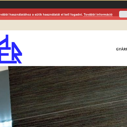
vábbi használatához a sütik használatát el kell fogadni.
További információ
GYÁR