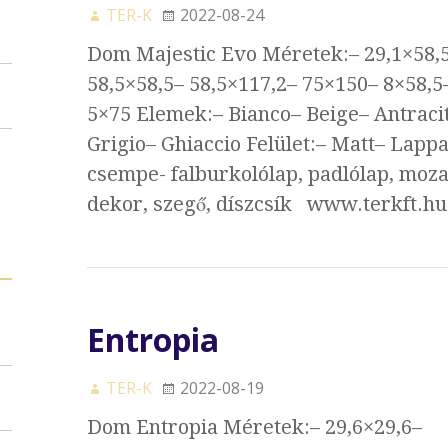
TER-K
2022-08-24
Dom Majestic Evo Méretek:– 29,1×58,
58,5×58,5– 58,5×117,2– 75×150– 8×58,5
5×75 Elemek:– Bianco– Beige– Antraci
Grigio– Ghiaccio Felület:– Matt– Lappa
csempe- falburkolólap, padlólap, moza
dekor, szegő, díszcsík www.terkft.h
Entropia
TER-K
2022-08-19
Dom Entropia Méretek:– 29,6×29,6–