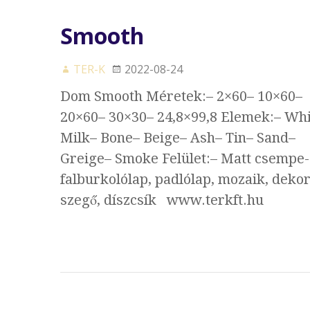
Smooth
TER-K
2022-08-24
Dom Smooth Méretek:– 2×60– 10×60–
20×60– 30×30– 24,8×99,8 Elemek:– Whi
Milk– Bone– Beige– Ash– Tin– Sand–
Greige– Smoke Felület:– Matt csempe-
falburkolólap, padlólap, mozaik, dekor
szegő, díszcsík www.terkft.hu