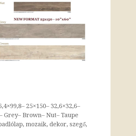
,4×99,8– 25×150– 32,6×32,6–
– Grey– Brown– Nut– Taupe
padlólap, mozaik, dekor, szegő,