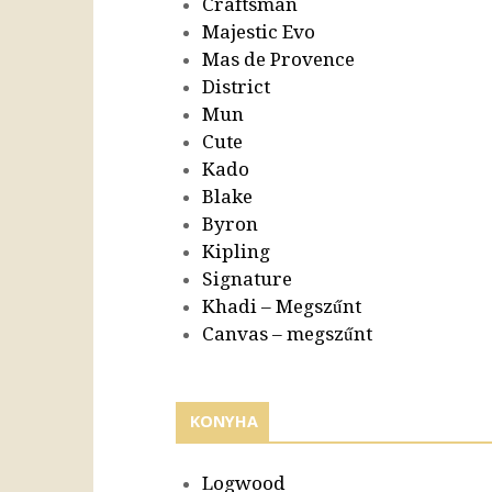
Craftsman
Majestic Evo
Mas de Provence
District
Mun
Cute
Kado
Blake
Byron
Kipling
Signature
Khadi – Megszűnt
Canvas – megszűnt
KONYHA
Logwood