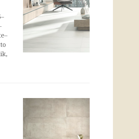
5–
–
te–
to
ik,
u