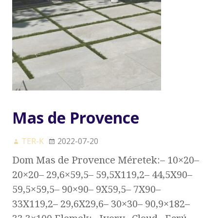
Mas de Provence
TER-K
2022-07-20
Dom Mas de Provence Méretek:– 10×20–
20×20– 29,6×59,5– 59,5X119,2– 44,5X90–
59,5×59,5– 90×90– 9X59,5– 7X90–
33X119,2– 29,6X29,6– 30×30– 90,9×182–