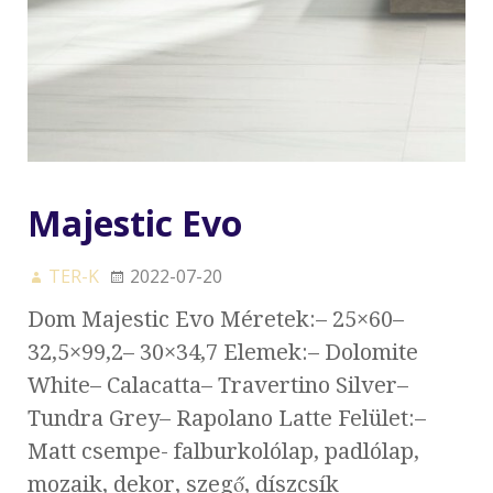
Majestic Evo
TER-K
2022-07-20
Dom Majestic Evo Méretek:– 25×60–
32,5×99,2– 30×34,7 Elemek:– Dolomite
White– Calacatta– Travertino Silver–
Tundra Grey– Rapolano Latte Felület:–
Matt csempe- falburkolólap, padlólap,
mozaik, dekor, szegő, díszcsík