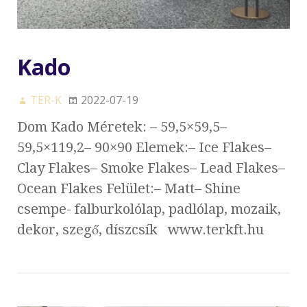
Kado
TER-K
2022-07-19
Dom Kado Méretek: – 59,5×59,5–
59,5×119,2– 90×90 Elemek:– Ice Flakes–
Clay Flakes– Smoke Flakes– Lead Flakes–
Ocean Flakes Felület:– Matt– Shine
csempe- falburkolólap, padlólap, mozaik,
dekor, szegő, díszcsík www.terkft.hu