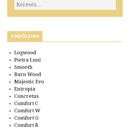
FÜRDŐSZOBA
Logwood
Pietra Luni
Smooth
Barn Wood
Majestic Evo
Entropia
Concretus
Comfort C
Comfort W
Comfort G
Comfort R