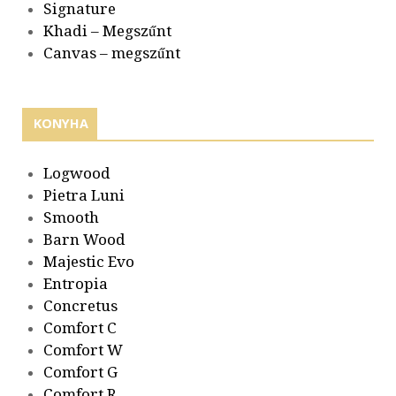
Signature
Khadi – Megszűnt
Canvas – megszűnt
KONYHA
Logwood
Pietra Luni
Smooth
Barn Wood
Majestic Evo
Entropia
Concretus
Comfort C
Comfort W
Comfort G
Comfort R