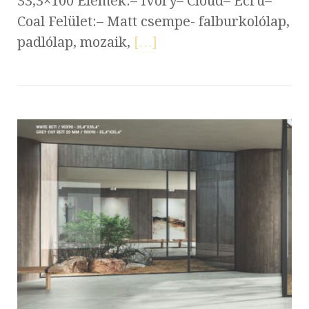
33,3×100 Elemek:– Ivory– Cloud– Ecrú–
Coal Felület:– Matt csempe- falburkolólap,
padlólap, mozaik,
[…]