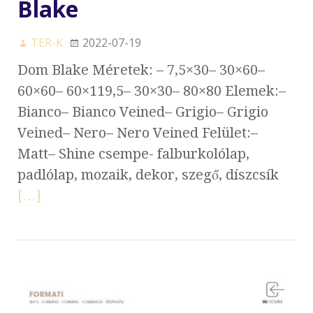
Blake
TER-K
2022-07-19
Dom Blake Méretek: – 7,5×30– 30×60–
60×60– 60×119,5– 30×30– 80×80 Elemek:–
Bianco– Bianco Veined– Grigio– Grigio
Veined– Nero– Nero Veined Felület:–
Matt– Shine csempe- falburkolólap,
padlólap, mozaik, dekor, szegő, díszcsík
[…]