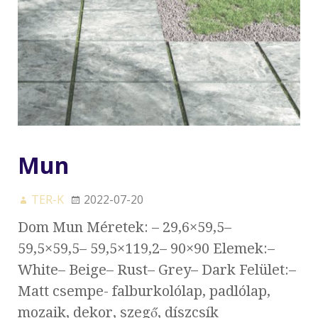
Mun
TER-K
2022-07-20
Dom Mun Méretek: – 29,6×59,5–
59,5×59,5– 59,5×119,2– 90×90 Elemek:–
White– Beige– Rust– Grey– Dark Felület:–
Matt csempe- falburkolólap, padlólap,
mozaik, dekor, szegő, díszcsík