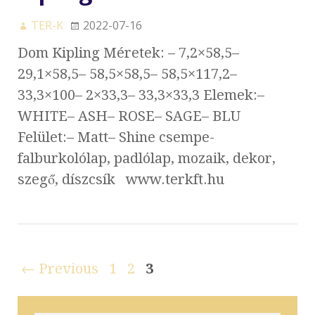
TER-K
2022-07-16
Dom Kipling Méretek: – 7,2×58,5–
29,1×58,5– 58,5×58,5– 58,5×117,2–
33,3×100– 2×33,3– 33,3×33,3 Elemek:–
WHITE– ASH– ROSE– SAGE– BLU
Felület:– Matt– Shine csempe-
falburkolólap, padlólap, mozaik, dekor,
szegő, díszcsík www.terkft.hu
← Previous
1
2
3