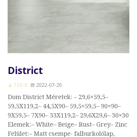
District
TER-K
2022-07-20
Dom District Méretek: – 29,6×59,5–
59,5X119,2– 44,5X90– 59,5×59,5– 90×90–
9X59,5– 7X90– 33X119,2– 29,6X29,6– 30×30
Elemek:– White– Beige– Rust– Grey– Zinc
Felület:– Matt csempe- falburkolólap,