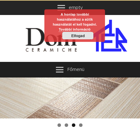
empty
A honlap további
használatához a sütik
használatát el kell fogadni.
További információ
Elfogad
Főmenü