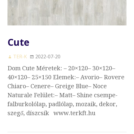
Cute
TER-K
2022-07-20
Dom Cute Méretek: – 20×120– 30×120–
40×120– 25×150 Elemek:– Avorio– Rovere
Chiaro– Cenere– Greige Blue– Noce
Naturale Felület:– Matt– Shine csempe-
falburkolólap, padlólap, mozaik, dekor,
szegő, díszcsík www.terkft.hu